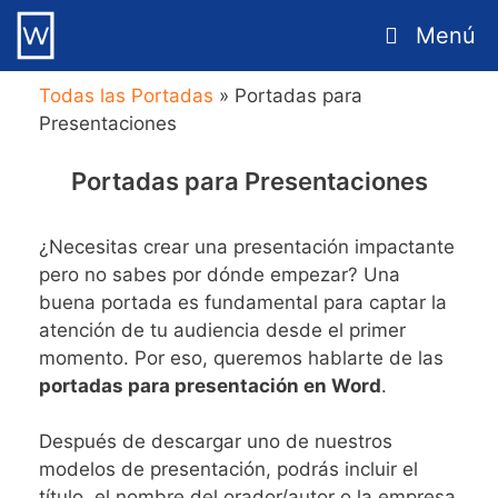
Saltar
Menú
al
contenido
Todas las Portadas
»
Portadas para
Presentaciones
Portadas para Presentaciones
¿Necesitas crear una presentación impactante
pero no sabes por dónde empezar? Una
buena portada es fundamental para captar la
atención de tu audiencia desde el primer
momento. Por eso, queremos hablarte de las
portadas para presentación en Word
.
Después de descargar uno de nuestros
modelos de presentación, podrás incluir el
título, el nombre del orador/autor o la empresa